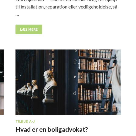
til installation, reparation eller vedligeholdelse, så
…
LÆS MERE
TILBUD A-J
Hvad er en boligadvokat?