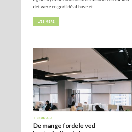
det være en god idé at have et …
LÆS MERE
TILBUD A-J
De mange fordele ved