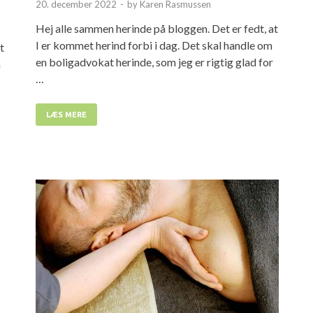
20. december 2022
-
by
Karen Rasmussen
Hej alle sammen herinde på bloggen. Det er fedt, at
I er kommet herind forbi i dag. Det skal handle om
t
en boligadvokat herinde, som jeg er rigtig glad for
n
…
LÆS MERE