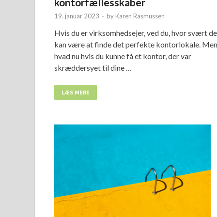
kontorfællesskaber
19. januar 2023
-
by
Karen Rasmussen
Hvis du er virksomhedsejer, ved du, hvor svært de
kan være at finde det perfekte kontorlokale. Me
hvad nu hvis du kunne få et kontor, der var
skræddersyet til dine …
LÆS MERE