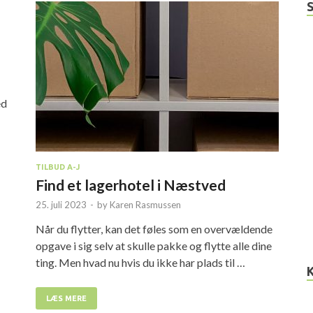
ed
TILBUD A-J
Find et lagerhotel i Næstved
25. juli 2023
-
by
Karen Rasmussen
Når du flytter, kan det føles som en overvældende
opgave i sig selv at skulle pakke og flytte alle dine
ting. Men hvad nu hvis du ikke har plads til …
LÆS MERE