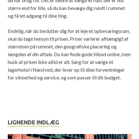
du har brug for. Det er bedre at vælge et rum, der er lidt
større end for lille, så du kan bevæge dig rundt i rummet
og få let adgang til dine ting.
Endelig, når du beslutter dig for at leje et opbevaringsrum,
skal du tage hensyn til prisen. Priser varierer afhængigt af
størrelsen på rummet, den geografiske placering og
længden af ​​din aftale. Du kan finde gode tilbud online, men
husk at prisen ikke altid er alt. Sørg for at vælge et
lagerhotel i Næstved, der lever op til dine forventninger
for sikkerhed og service, og som passer til dit budget.
LIGNENDE INDLÆG