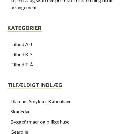
Lej en DJ og skab den perfekte feststemning til dit
arrangement
KATEGORIER
Tilbud A-J
Tilbud K-S
Tilbud T-Å
TILFÆLDIGT INDLÆG
Diamant Smykker København
Skadedyr
Byggefirmaer og billige huse
Gearolie