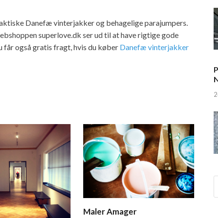
aktiske Danefæ vinterjakker og behagelige parajumpers.
Webshoppen superlove.dk ser ud til at have rigtige gode
får også gratis fragt, hvis du køber
Danefæ vinterjakker
P
N
2
Maler Amager