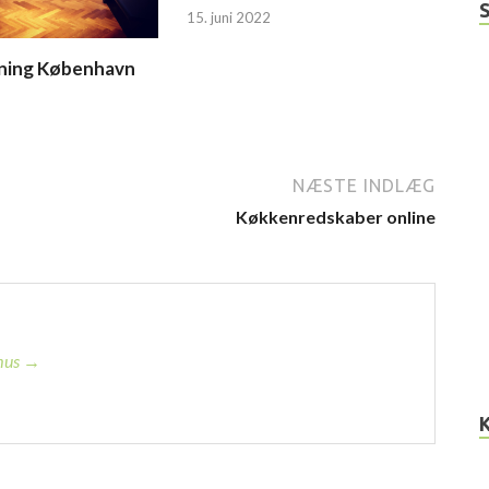
15. juni 2022
bning København
NÆSTE INDLÆG
Køkkenredskaber online
smus →