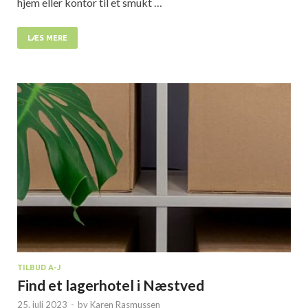
hjem eller kontor til et smukt …
LÆS MERE
TILBUD A-J
Find et lagerhotel i Næstved
25. juli 2023
-
by
Karen Rasmussen