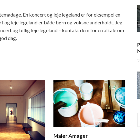
g temadage. En koncert og leje legeland er for eksempel en
ert og leje legeland er både børn og voksne underholdt. Jeg
cert og billig leje legeland – kontakt dem for en aftale om
god dag.
P
N
2
Maler Amager