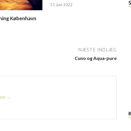
15. juni 2022
bning København
NÆSTE INDLÆG
Cuno og Aqua-pure
smus →