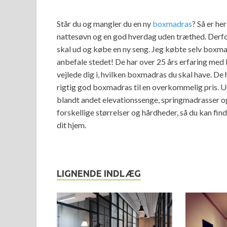
Står du og mangler du en ny
boxmadras
? Så er he
nattesøvn og en god hverdag uden træthed. Derfor 
skal ud og købe en ny seng. Jeg købte selv boxmadr
anbefale stedet! De har over 25 års erfaring med 
vejlede dig i, hvilken boxmadras du skal have. De
rigtig god boxmadras til en overkommelig pris. 
blandt andet elevationssenge, springmadrasser 
forskellige størrelser og hårdheder, så du kan fin
dit hjem.
LIGNENDE INDLÆG