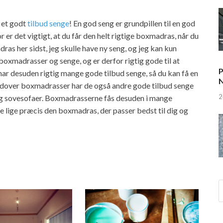
r et godt
tilbud senge
! En god seng er grundpillen til en god
er det vigtigt, at du får den helt rigtige boxmadras, når du
as her sidst, jeg skulle have ny seng, og jeg kan kun
boxmadrasser og senge, og er derfor rigtig gode til at
P
 har desuden rigtig mange gode tilbud senge, så du kan få en
N
Udover boxmadrasser har de også andre gode tilbud senge
2
og sovesofaer. Boxmadrasserne fås desuden i mange
de lige præcis den boxmadras, der passer bedst til dig og