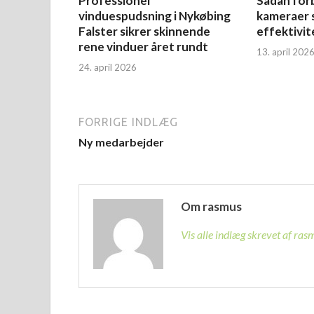
Professionel
Sådan for
vinduespudsning i Nykøbing
kameraer 
Falster sikrer skinnende
effektivite
rene vinduer året rundt
13. april 202
24. april 2026
FORRIGE INDLÆG
Ny medarbejder
Om rasmus
Vis alle indlæg skrevet af ra