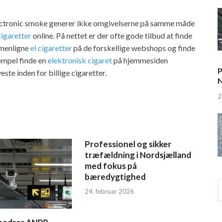
 electronic smoke generer ikke omgivelserne på samme måde
cigaretter
online. På nettet er der ofte gode tilbud at finde
mmenligne
el cigaretter
på de forskellige webshops og finde
sempel finde en
elektronisk cigaret
på hjemmesiden
P
este inden for billige cigaretter.
N
2
Professionel og sikker
træfældning i Nordsjælland
med fokus på
bæredygtighed
24. februar 2026