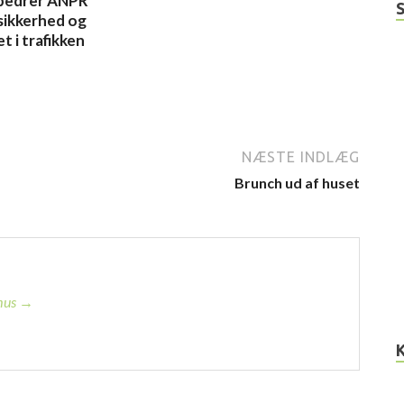
bedrer ANPR
sikkerhed og
t i trafikken
6
NÆSTE INDLÆG
Brunch ud af huset
smus →