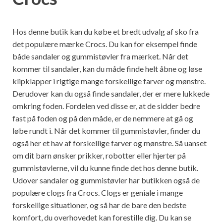
Hos denne butik kan du købe et bredt udvalg af sko fra
det populære mærke Crocs. Du kan for eksempel finde
både sandaler og gummistøvler fra mærket. Når det
kommer til sandaler, kan du måde finde helt åbne og løse
klipklapper i rigtige mange forskellige farver og mønstre.
Derudover kan du også finde sandaler, der er mere lukkede
omkring foden. Fordelen ved disse er, at de sidder bedre
fast på foden og på den måde, er de nemmere at gå og
løbe rundt i. Når det kommer til gummistøvler, finder du
også her et hav af forskellige farver og mønstre. Så uanset
om dit barn ønsker prikker, robotter eller hjerter på
gummistøvlerne, vil du kunne finde det hos denne butik.
Udover sandaler og gummistøvler har butikken også de
populære clogs fra Crocs. Clogs er geniale i mange
forskellige situationer, og så har de bare den bedste
komfort, du overhovedet kan forestille dig. Du kan se