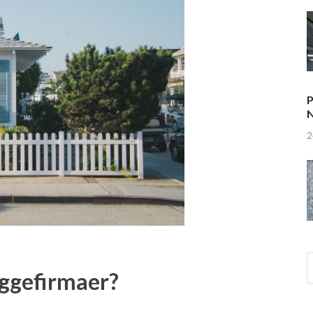
P
N
2
byggefirmaer?